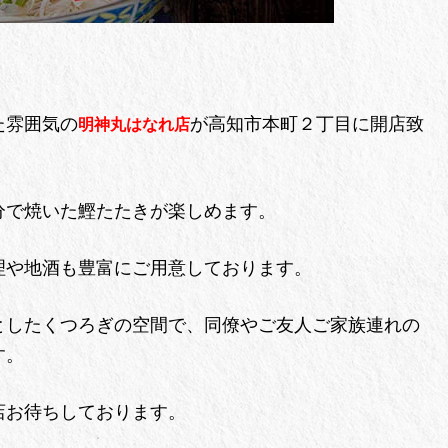
た雰囲気の
が高知市本町２丁目に開店致
明神丸はなれ店
分で焼いた鰹たたきが楽しめます。
理や地酒も豊富にご用意しております。
としたくつろぎの空間で、同僚やご友人ご家族連れの
す。
店お待ちしております。