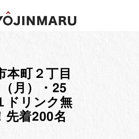
×
市本町２丁目
日（月）・25
１ドリンク無
先着200名