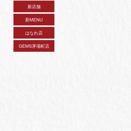
新店舗
新MENU
はなれ店
GEMS茅場町店