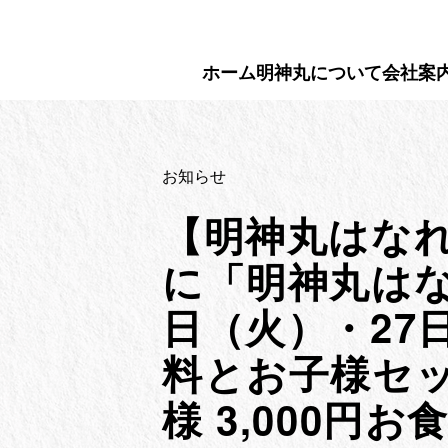
Skip
to
content
ホーム
明神丸について
会社案
お知らせ
【明神丸はなれ
に「明神丸はなれ
日（火）・27
料とお子様セッ
様 3,000円