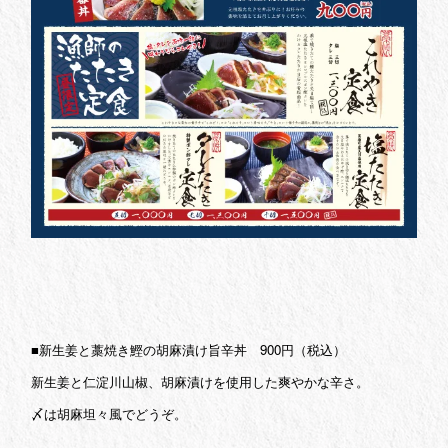
■新生姜と藁焼き鰹の胡麻漬け旨辛丼 900円（税込）
新生姜と仁淀川山椒、胡麻漬けを使用した爽やかな辛さ。
〆は胡麻坦々風でどうぞ。