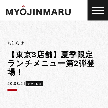
Skip
to
content
お知らせ
【東京3店舗】夏季限定
ランチメニュー第2弾登
場！
20.08.21
新MENU