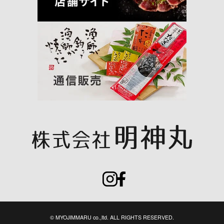
© MYOJIMMARU co.,ltd. ALL RIGHTS RESERVED.