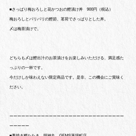
■さっぱり梅おろしと花かつおの鰹漬け丼 900円（税込）
梅おろしとパリパリの鰹節、茗荷でさっぱりとした丼。
〆は梅茶漬けで。
どちらも〆は鰹出汁のお茶漬けをお楽しみいただける、満足感た
っぷりの一杯です。
今だけしか味わえない限定商品です。是非、この機会にご賞味く
ださい。
ーーーーーーーーーーーーーーーーーーーーーーーーーーーーー
ーーーーー
■藁焼き鰹たたき 明神丸 GEMS茅場町店