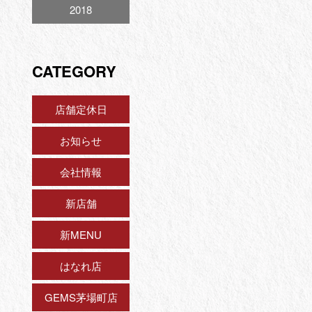
2018
CATEGORY
店舗定休日
お知らせ
会社情報
新店舗
新MENU
はなれ店
GEMS茅場町店