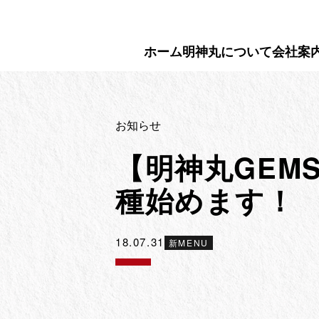
Skip
to
content
ホーム
明神丸について
会社案
お知らせ
【明神丸GEM
種始めます！
18.07.31
新MENU