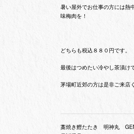
暑い屋外でお仕事の方には熱
味梅肉を！
どちらも税込８８０円です。
最後はつめたい冷やし茶漬け
茅場町近郊の方は是非ご来店
藁焼き鰹たたき 明神丸 GE