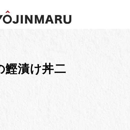
×
の鰹漬け丼二