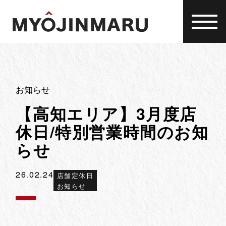
Skip
to
content
お知らせ
【高知エリア】3月度店
休日/特別営業時間のお知
らせ
26.02.24
店舗定休日
お知らせ