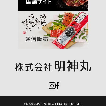
© MYOJIMMARU co.,ltd. ALL RIGHTS RESERVED.