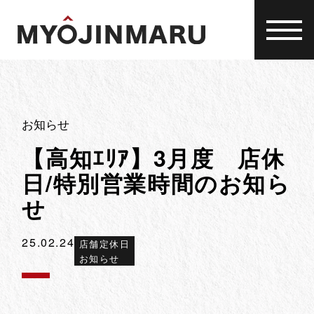
Skip
to
content
お知らせ
【高知ｴﾘｱ】3月度 店休
日/特別営業時間のお知ら
せ
25.02.24
店舗定休日
お知らせ