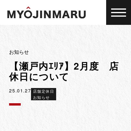
Skip
to
content
お知らせ
【瀬戸内ｴﾘｱ】2月度 店
休日について
25.01.27
店舗定休日
お知らせ