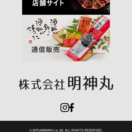
© MYOJIMMARU co.,ltd. ALL RIGHTS RESERVED.