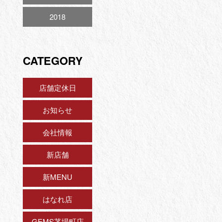
2018
CATEGORY
店舗定休日
お知らせ
会社情報
新店舗
新MENU
はなれ店
GEMS茅場町店